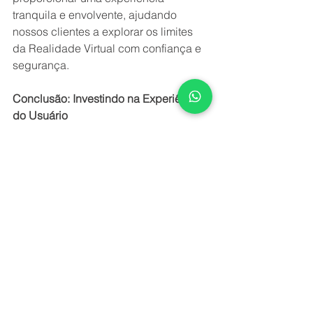
tranquila e envolvente, ajudando 
nossos clientes a explorar os limites 
da Realidade Virtual com confiança e 
segurança.
Conclusão: Investindo na Experiência 
do Usuário
Em última análise, a monitoria ao 
alugar um óculos VR não é apenas 
uma conveniência adicional, mas sim 
um investimento na qualidade e na 
segurança da experiência do usuário. 
Ao garantir que cada usuário receba o 
suporte necessário durante sua 
jornada virtual, podemos promover 
uma adoção mais ampla e positiva da 
Realidade Virtual, capacitando as 
pessoas a explorar novos mundos e 