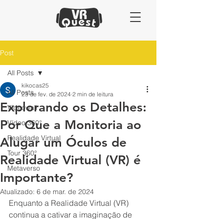
Post
All Posts
kikocas25
All Posts
23 de fev. de 2024
2 min de leitura
Explorando os Detalhes:
Videowall
Por Que a Monitoria ao
Vídeo 360°
Realidade Virtual
Alugar um Óculos de
Tour 360°
Realidade Virtual (VR) é
Metaverso
Importante?
Atualizado:
6 de mar. de 2024
Enquanto a Realidade Virtual (VR) 
continua a cativar a imaginação de 