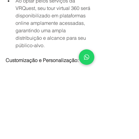
Ao optar pelos serviços da 
VRQuest, seu tour virtual 360 será 
disponibilizado em plataformas 
online amplamente acessadas, 
garantindo uma ampla 
distribuição e alcance para seu 
público-alvo.
Customização e Personalização:
Com a VRQuest, você tem a 
liberdade de personalizar seu tour 
virtual 360 de acordo com suas 
necessidades e preferências, 
desde a escolha dos locais e 
pontos de interesse até a 
incorporação de elementos 
interativos e informativos.