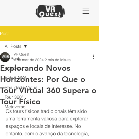
Post
All Posts
VR Quest
All Posts
4 de mar. de 2024
2 min de leitura
Explorando Novos
Videowall
Horizontes: Por Que o
Vídeo 360°
Realidade Virtual
Tour Virtual 360 Supera o
Tour 360°
Tour Físico
Metaverso
Os tours físicos tradicionais têm sido 
uma ferramenta valiosa para explorar 
espaços e locais de interesse. No 
entanto, com o avanço da tecnologia, 